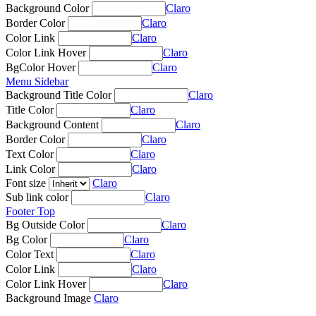
Background Color
Claro
Border Color
Claro
Color Link
Claro
Color Link Hover
Claro
BgColor Hover
Claro
Menu Sidebar
Background Title Color
Claro
Title Color
Claro
Background Content
Claro
Border Color
Claro
Text Color
Claro
Link Color
Claro
Font size
Claro
Sub link color
Claro
Footer Top
Bg Outside Color
Claro
Bg Color
Claro
Color Text
Claro
Color Link
Claro
Color Link Hover
Claro
Background Image
Claro