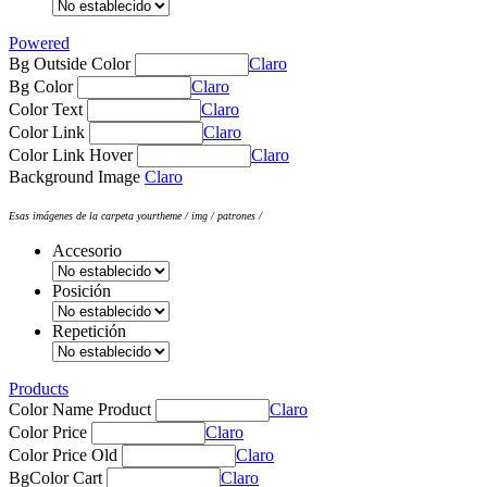
Powered
Bg Outside Color
Claro
Bg Color
Claro
Color Text
Claro
Color Link
Claro
Color Link Hover
Claro
Background Image
Claro
Esas imágenes de la carpeta yourtheme / img / patrones /
Accesorio
Posición
Repetición
Products
Color Name Product
Claro
Color Price
Claro
Color Price Old
Claro
BgColor Cart
Claro