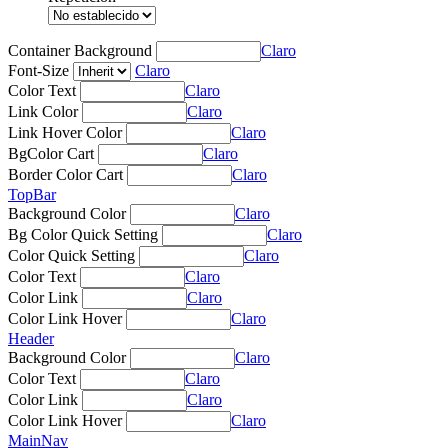
Container Background
Claro
Font-Size
Claro
Color Text
Claro
Link Color
Claro
Link Hover Color
Claro
BgColor Cart
Claro
Border Color Cart
Claro
TopBar
Background Color
Claro
Bg Color Quick Setting
Claro
Color Quick Setting
Claro
Color Text
Claro
Color Link
Claro
Color Link Hover
Claro
Header
Background Color
Claro
Color Text
Claro
Color Link
Claro
Color Link Hover
Claro
MainNav