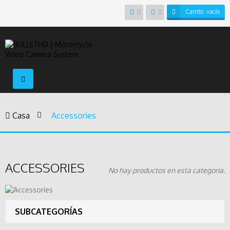
Carrito:
vacío
Navegación
Toggle
Casa
>
Accessories
ACCESSORIES
No hay productos en esta categoria.
SUBCATEGORÍAS