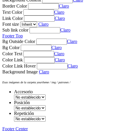
Border Color
Claro
Text Color
Claro
Link Color
Claro
Font size
Claro
Sub link color
Claro
Footer Top
Bg Outside Color
Claro
Bg Color
Claro
Color Text
Claro
Color Link
Claro
Color Link Hover
Claro
Background Image
Claro
Esas imágenes de la carpeta yourtheme / img / patrones /
Accesorio
Posición
Repetición
Footer Center