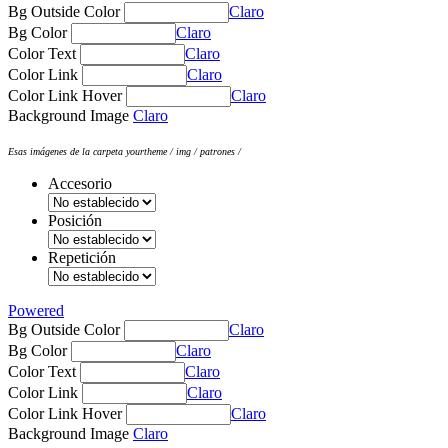
Bg Outside Color
Claro
Bg Color
Claro
Color Text
Claro
Color Link
Claro
Color Link Hover
Claro
Background Image
Claro
Esas imágenes de la carpeta yourtheme / img / patrones /
Accesorio
Posición
Repetición
Powered
Bg Outside Color
Claro
Bg Color
Claro
Color Text
Claro
Color Link
Claro
Color Link Hover
Claro
Background Image
Claro