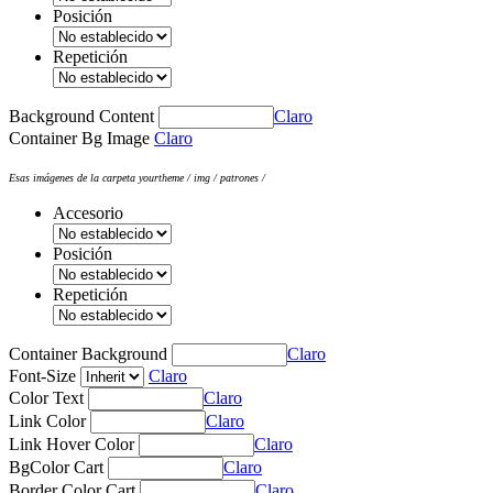
Posición
Repetición
Background Content
Claro
Container Bg Image
Claro
Esas imágenes de la carpeta yourtheme / img / patrones /
Accesorio
Posición
Repetición
Container Background
Claro
Font-Size
Claro
Color Text
Claro
Link Color
Claro
Link Hover Color
Claro
BgColor Cart
Claro
Border Color Cart
Claro