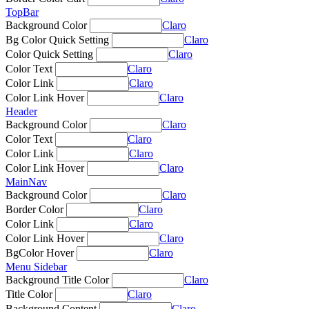
TopBar
Background Color
Claro
Bg Color Quick Setting
Claro
Color Quick Setting
Claro
Color Text
Claro
Color Link
Claro
Color Link Hover
Claro
Header
Background Color
Claro
Color Text
Claro
Color Link
Claro
Color Link Hover
Claro
MainNav
Background Color
Claro
Border Color
Claro
Color Link
Claro
Color Link Hover
Claro
BgColor Hover
Claro
Menu Sidebar
Background Title Color
Claro
Title Color
Claro
Background Content
Claro