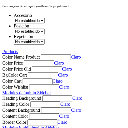
Esas imágenes de la carpeta yourtheme / img / patrones /
Accesorio
Posición
Repetición
Products
Color Name Product
Claro
Color Price
Claro
Color Price Old
Claro
BgColor Cart
Claro
Color Cart
Claro
Color Wishlist
Claro
Modules default in Sidebar
Heading Background
Claro
Heading Color
Claro
Content Background
Claro
Content Color
Claro
Border Color
Claro
Modules highlighted in Sidebar