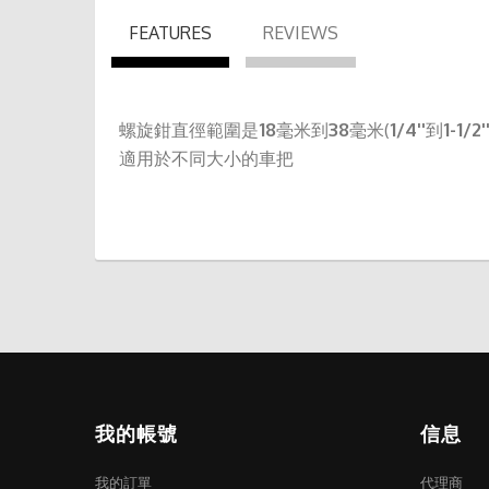
FEATURES
REVIEWS
18
38
1/4''
1-1/2'
螺旋鉗直徑範圍是
毫米到
毫米(
到
適用於不同大小的車把
我的帳號
信息
我的訂單
代理商