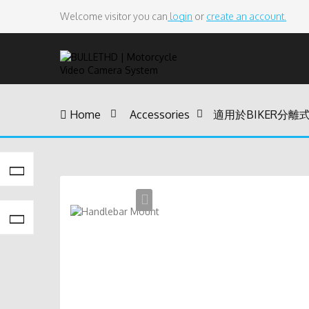
Welcome visitor you can
login
or
create an account.
Home
>
Accessories
>
適用於BIKER分