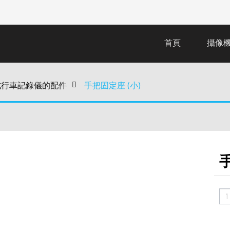
首頁
攝像
離式行車記錄儀的配件
>
手把固定座 (小)