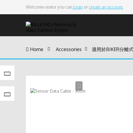
Welcome visitor you can
login
or
create an account.
Home
>
Accessories
>
適用於BIKER分