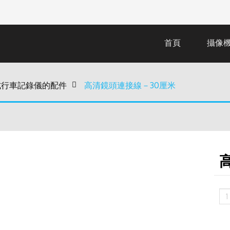
首頁
攝像
離式行車記錄儀的配件
>
高清鏡頭連接線－30厘米